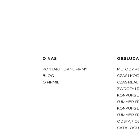
O NAS
OBSŁUGA
Linki w stopce
KONTAKT I DANE FIRMY
METODY P
BLOG
CZAS I KO
O FIRMIE
CZAS REAL
ZWROTY I 
KONKURS 
SUMMER SP
KONKURS 
SUMMER SP
ODSTĄP O
CATALOGU