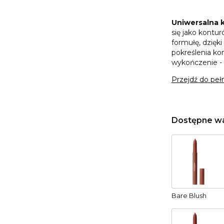
Uniwersalna 
się jako kontu
formułę, dzięk
pokreślenia kon
wykończenie - 
Przejdź do peł
Dostępne wa
Bare Blush