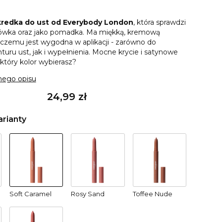
kredka do ust od Everybody London
, która sprawdzi
rówka oraz jako pomadka. Ma miękką, kremową
i czemu jest wygodna w aplikacji - zarówno do
turu ust, jak i wypełnienia. Mocne krycie i satynowe
który kolor wybierasz?
nego opisu
Cena
24,99 zł
rianty
Soft Caramel
Rosy Sand
Toffee Nude