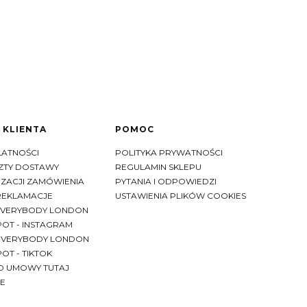
 KLIENTA
POMOC
ŁATNOŚCI
POLITYKA PRYWATNOŚCI
SZTY DOSTAWY
REGULAMIN SKLEPU
IZACJI ZAMÓWIENIA
PYTANIA I ODPOWIEDZI
REKLAMACJE
USTAWIENIA PLIKÓW COOKIES
EVERYBODY LONDON
OT - INSTAGRAM
EVERYBODY LONDON
OT - TIKTOK
D UMOWY TUTAJ
E