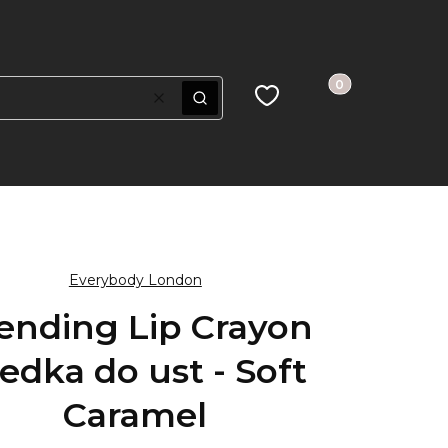
Produkty w koszy
Ulubione
Koszyk
Wyczyść
Szukaj
Everybody London
ending Lip Crayon
edka do ust - Soft
Caramel