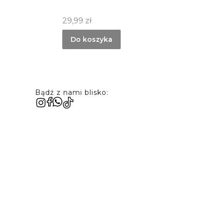
Cena
29,99 zł
Do koszyka
Bądź z nami blisko: