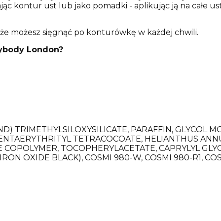
ąc kontur ust lub jako pomadki - aplikując ją na całe
e możesz sięgnąć po konturówkę w każdej chwili.
rybody London?
D) TRIMETHYLSILOXYSILICATE, PARAFFIN, GLYCOL 
PENTAERYTHRITYL TETRACOCOATE, HELIANTHUS ANNU
NE COPOLYMER, TOCOPHERYLACETATE, CAPRYLYL GLY
(IRON OXIDE BLACK), COSMI 980-W, COSMI 980-R1, CO