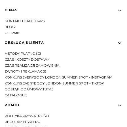
Linki w stopce
O NAS
KONTAKT I DANE FIRMY
BLOG
O FIRMIE
OBSŁUGA KLIENTA
METODY PŁATNOŚCI
CZAS I KOSZTY DOSTAWY
CZAS REALIZACJI ZAMÓWIENIA
ZWROTY I REKLAMACJE
KONKURS EVERYBODY LONDON SUMMER SPOT - INSTAGRAM
KONKURS EVERYBODY LONDON SUMMER SPOT - TIKTOK
ODSTĄP OD UMOWY TUTAJ
CATALOGUE
POMOC
POLITYKA PRYWATNOŚCI
REGULAMIN SKLEPU