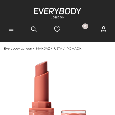
Produkty w koszyk
Szukaj
Ulubione
Koszyk
Zaloguj 
Menu
Everybody London
MAKIJAŻ
USTA
POMADKI