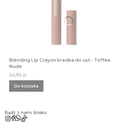
Blending Lip Crayon kredka do ust - Toffee
Nude
Cena
24,99 zł
Do koszyka
Bądź z nami blisko: