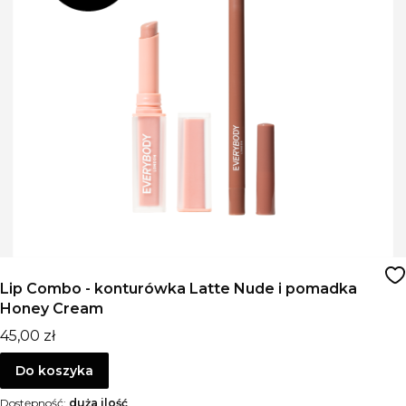
Lip Combo - konturówka Latte Nude i pomadka
Honey Cream
Cena
45,00 zł
Do koszyka
Dostępność:
duża ilość