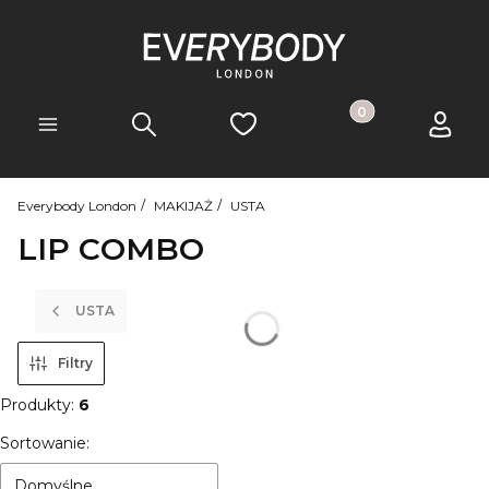
Produkty w koszyk
Szukaj
Ulubione
Koszyk
Zaloguj 
Menu
Everybody London
MAKIJAŻ
USTA
LIP COMBO
USTA
Filtry
Produkty:
6
Lista produktów
Sortowanie:
Domyślne