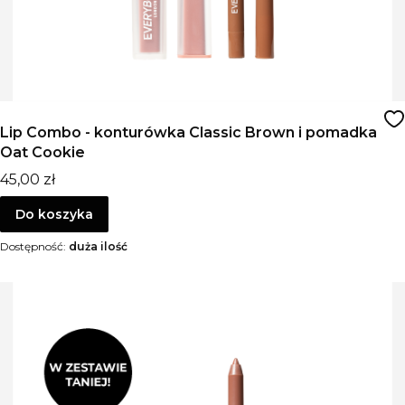
Lip Combo - konturówka Classic Brown i pomadka
Oat Cookie
Cena
45,00 zł
Do koszyka
Dostępność:
duża ilość