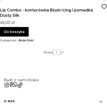
Lip Combo - konturówka Blush Icing i pomadka
Dusty Silk
Cena
45,00 zł
Do koszyka
Dostępność:
duża ilość
Strona
z 1
Bądź z nami blisko:
Linki w stopce
O NAS