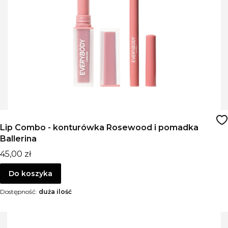
Lip Combo - konturówka Rosewood i pomadka
Ballerina
Cena
45,00 zł
Do koszyka
Dostępność:
duża ilość