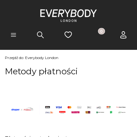
Produkty w koszyk
Szukaj
Ulubione
Koszyk
Zaloguj 
Menu
Przejdź do:
Everybody London
Metody płatności