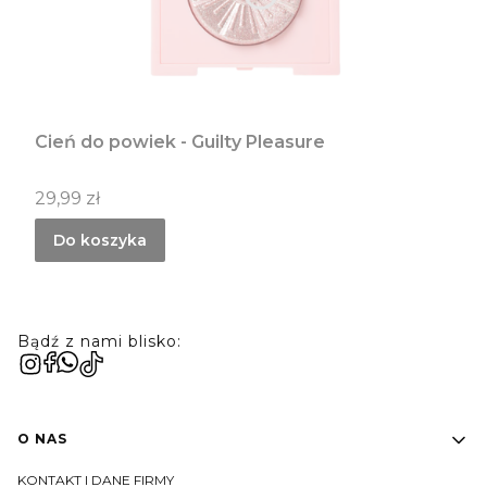
Cień do powiek - Guilty Pleasure
Cena
29,99 zł
Do koszyka
Bądź z nami blisko:
Linki w stopce
O NAS
KONTAKT I DANE FIRMY