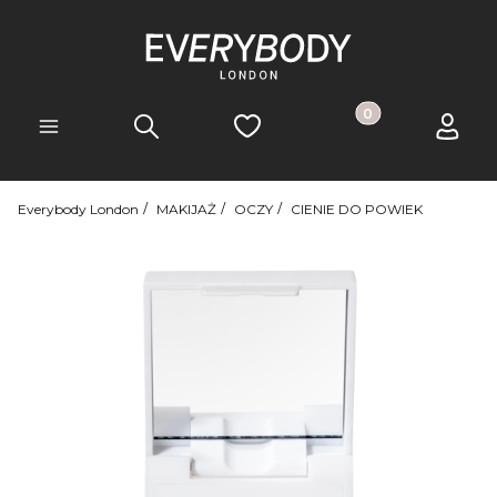
Produkty w koszyk
Szukaj
Ulubione
Koszyk
Zaloguj 
Menu
Everybody London
MAKIJAŻ
OCZY
CIENIE DO POWIEK