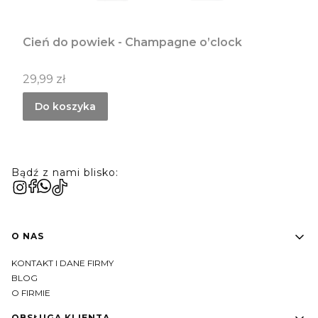
Cień do powiek - Champagne o’clock
Cena
29,99 zł
Do koszyka
Bądź z nami blisko:
Linki w stopce
O NAS
KONTAKT I DANE FIRMY
BLOG
O FIRMIE
OBSŁUGA KLIENTA