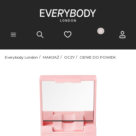
Produkty w koszyk
Szukaj
Ulubione
Koszyk
Zaloguj 
Menu
Everybody London
MAKIJAŻ
OCZY
CIENIE DO POWIEK