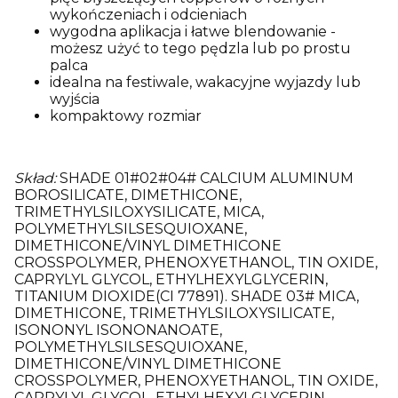
wykończeniach i odcieniach
wygodna aplikacja i łatwe blendowanie -
możesz użyć to tego pędzla lub po prostu
palca
idealna na festiwale, wakacyjne wyjazdy lub
wyjścia
kompaktowy rozmiar
Skład:
SHADE 01#02#04# CALCIUM ALUMINUM
BOROSILICATE, DIMETHICONE,
TRIMETHYLSILOXYSILICATE, MICA,
POLYMETHYLSILSESQUIOXANE,
DIMETHICONE/VINYL DIMETHICONE
CROSSPOLYMER, PHENOXYETHANOL, TIN OXIDE,
CAPRYLYL GLYCOL, ETHYLHEXYLGLYCERIN,
TITANIUM DIOXIDE(CI 77891). SHADE 03# MICA,
DIMETHICONE, TRIMETHYLSILOXYSILICATE,
ISONONYL ISONONANOATE,
POLYMETHYLSILSESQUIOXANE,
DIMETHICONE/VINYL DIMETHICONE
CROSSPOLYMER, PHENOXYETHANOL, TIN OXIDE,
CAPRYLYL GLYCOL, ETHYLHEXYLGLYCERIN,