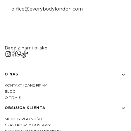
office@everybodylondon.com
Bądź z nami blisko:
Linki w stopce
O NAS
KONTAKT I DANE FIRMY
BLOG
O FIRMIE
OBSŁUGA KLIENTA
METODY PŁATNOŚCI
CZAS I KOSZTY DOSTAWY