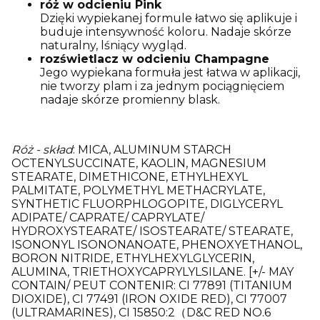
róż w odcieniu Pink
Dzięki wypiekanej formule łatwo się aplikuje i
buduje intensywność koloru. Nadaje skórze
naturalny, lśniący wygląd.
rozświetlacz w odcieniu Champagne
Jego wypiekana formuła jest łatwa w aplikacji,
nie tworzy plam i za jednym pociągnięciem
nadaje skórze promienny blask.
Róż - skład
: MICA, ALUMINUM STARCH
OCTENYLSUCCINATE, KAOLIN, MAGNESIUM
STEARATE, DIMETHICONE, ETHYLHEXYL
PALMITATE, POLYMETHYL METHACRYLATE,
SYNTHETIC FLUORPHLOGOPITE, DIGLYCERYL
ADIPATE/ CAPRATE/ CAPRYLATE/
HYDROXYSTEARATE/ ISOSTEARATE/ STEARATE,
ISONONYL ISONONANOATE, PHENOXYETHANOL,
BORON NITRIDE, ETHYLHEXYLGLYCERIN,
ALUMINA, TRIETHOXYCAPRYLYLSILANE. [+/- MAY
CONTAIN/ PEUT CONTENIR: CI 77891 (TITANIUM
DIOXIDE), CI 77491 (IRON OXIDE RED), CI 77007
(ULTRAMARINES), CI 15850:2（D&C RED NO.6