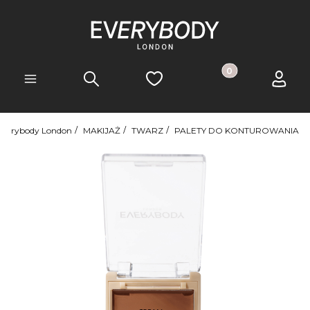
Produkty w koszyk
Szukaj
Ulubione
Koszyk
Zaloguj 
Menu
Everybody London
MAKIJAŻ
TWARZ
PALETY DO KONTUROWANIA