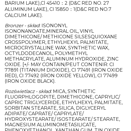
BARIUM LAKE),Cl 45410：2 (D&C RED NO. 27
ALUMINUM LAKE), CI 15850：1(D&C RED NO.7
CALCIUM LAKE).
Bronzer - skład
: ISONONYL
ISONONANOATE,MINERAL OIL, VINYL
DIMETHICONE/ METHICONE SILSESQUIOXANE
CROSSPOLYMER, ETHYLHEXYL PALMITATE,
MICROCRYSTALLINE WAX, SYNTHETIC WAX,
OCTYLDODECANOL, POLYMETHYL
METHACRYLATE, ALUMINUM HYDROXIDE, ZINC
OXIDE. [+/- MAY CONTAIN/PEUT CONTENIR: CI
77891 (TITANIUM DIOXIDE), CI 77491 (IRON OXIDE
RED), CI 77492 (IRON OXIDE YELLOW), CI 77499
(IRON OXIDE BLACK).
Rozświetlacz - skład
: MICA, SYNTHETIC
FLUORPHLOGOPITE, DIMETHICONE, CAPRYLIC/
CAPRIC TRIGLYCERIDE, ETHYLHEXYL PALMITATE,
SORBITAN STEARATE, SILICA, DIGLYCERYL
ADIPATE/ CAPRATE/ CAPRYLATE/
HYDROXYSTEARATE/ ISOSTEARATE/ STEARATE,
MAGNESIUM ALUMINOMETASILICATE,
PHENOXYETHANOL, XANTHAN GUM, TIN OXIDE,