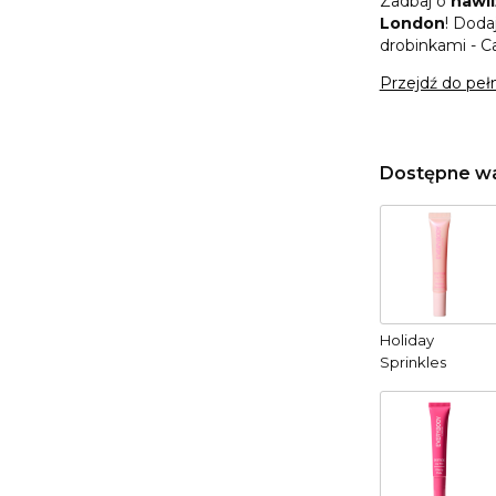
Zadbaj o
nawil
London
! Doda
drobinkami - C
Przejdź do peł
Dostępne wa
Holiday
Sprinkles