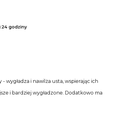
:
24 godziny
 wygładza i nawilża usta, wspierając ich
.
ejsze i bardziej wygładzone. Dodatkowo ma