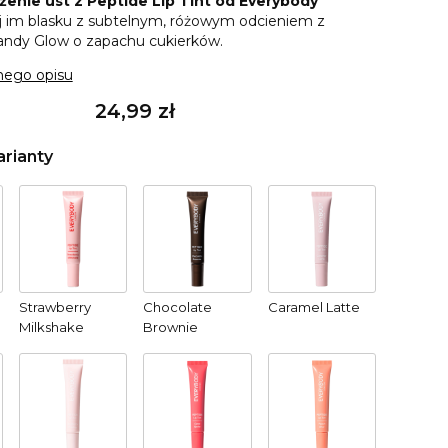
żenie ust z Peptide Lip Tint od Everybody
j im blasku z subtelnym, różowym odcieniem z
andy Glow o zapachu cukierków.
nego opisu
Cena
24,99 zł
rianty
Strawberry
Chocolate
Caramel Latte
Milkshake
Brownie