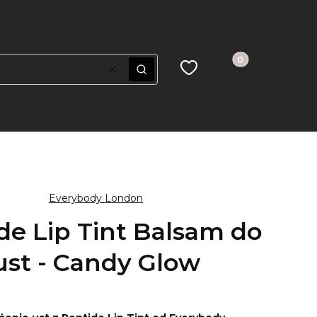
Produkty w koszy
Ulubione
Koszyk
Wyczyść
Szukaj
Everybody London
de Lip Tint Balsam do
ust - Candy Glow