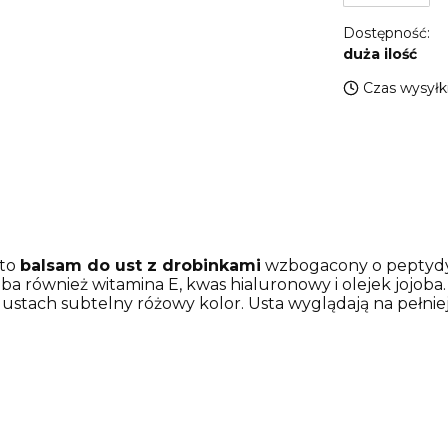
Dostępność:
duża ilość
Czas wysyłki
to
balsam do ust z drobinkami
wzbogacony o peptydy -
dba również witamina E, kwas hialuronowy i olejek jojoba
ustach subtelny różowy kolor. Usta wyglądają na pełni