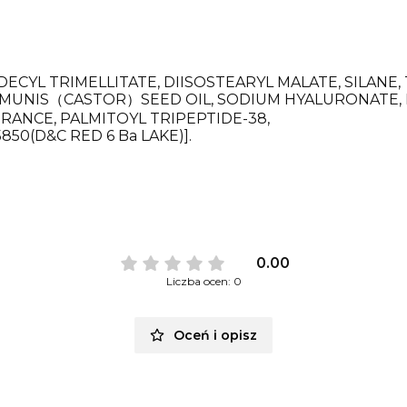
DECYL TRIMELLITATE, DIISOSTEARYL MALATE, SILAN
COMMUNIS（CASTOR）SEED OIL, SODIUM HYALURONATE,
RANCE, PALMITOYL TRIPEPTIDE-38,
850(D&C RED 6 Ba LAKE)].
0.00
Liczba ocen: 0
Oceń i opisz