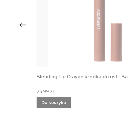
Blending Lip Crayon kredka do ust - Ba
Cena
24,99 zł
Do koszyka