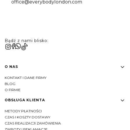
office@everybodylondon.com
Bądź z nami blisko:
Linki w stopce
O NAS
KONTAKT I DANE FIRMY
BLOG
O FIRMIE
OBSŁUGA KLIENTA
METODY PŁATNOŚCI
CZAS I KOSZTY DOSTAWY
CZAS REALIZACJI ZAMÓWIENIA
ZWROTY I REKLAMACJE