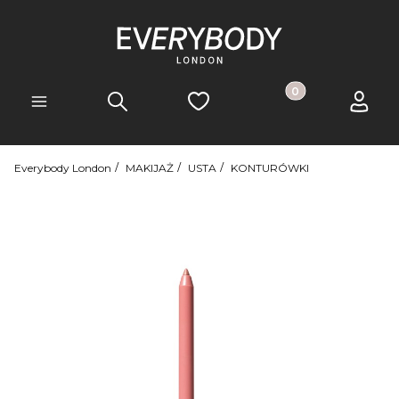
Produkty w koszyk
Szukaj
Ulubione
Koszyk
Zaloguj 
Menu
Everybody London
MAKIJAŻ
USTA
KONTURÓWKI