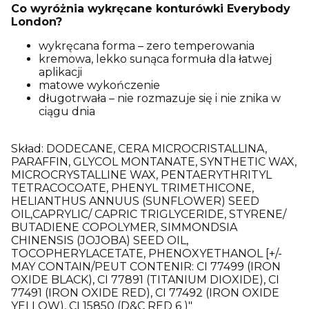
Co wyróżnia wykręcane konturówki Everybody
London?
wykręcana forma – zero temperowania
kremowa, lekko sunąca formuła dla łatwej
aplikacji
matowe wykończenie
długotrwała – nie rozmazuje się i nie znika w
ciągu dnia
Skład: DODECANE, CERA MICROCRISTALLINA,
PARAFFIN, GLYCOL MONTANATE, SYNTHETIC WAX,
MICROCRYSTALLINE WAX, PENTAERYTHRITYL
TETRACOCOATE, PHENYL TRIMETHICONE,
HELIANTHUS ANNUUS (SUNFLOWER) SEED
OIL,CAPRYLIC/ CAPRIC TRIGLYCERIDE, STYRENE/
BUTADIENE COPOLYMER, SIMMONDSIA
CHINENSIS (JOJOBA) SEED OIL,
TOCOPHERYLACETATE, PHENOXYETHANOL [+/-
MAY CONTAIN/PEUT CONTENIR: CI 77499 (IRON
OXIDE BLACK), CI 77891 (TITANIUM DIOXIDE), CI
77491 (IRON OXIDE RED), CI 77492 (IRON OXIDE
YELLOW), CI 15850 (D&C RED 6 )"