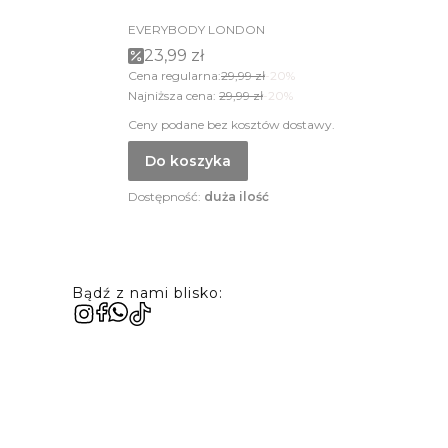
EVERYBODY LONDON
23,99 zł
Cena regularna:
29,99 zł
-20%
Najniższa cena:
29,99 zł
-20%
Ceny podane bez kosztów dostawy.
Do koszyka
Dostępność:
duża ilość
Bądź z nami blisko: