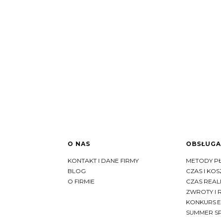
O NAS
OBSŁUGA
Linki w stopce
KONTAKT I DANE FIRMY
METODY P
BLOG
CZAS I KO
O FIRMIE
CZAS REAL
ZWROTY I 
KONKURS 
SUMMER SP