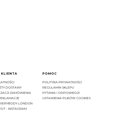
 KLIENTA
POMOC
ŁATNOŚCI
POLITYKA PRYWATNOŚCI
SZTY DOSTAWY
REGULAMIN SKLEPU
IZACJI ZAMÓWIENIA
PYTANIA I ODPOWIEDZI
REKLAMACJE
USTAWIENIA PLIKÓW COOKIES
EVERYBODY LONDON
OT - INSTAGRAM