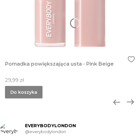
Pomadka powiększająca usta - Pink Beige
Cena
29,99 zł
Do koszyka
EVERYBODYLONDON
@everybodylondon