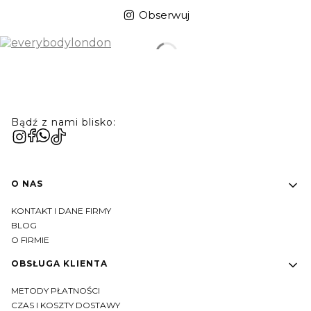
Obserwuj
Bądź z nami blisko:
Linki w stopce
O NAS
KONTAKT I DANE FIRMY
BLOG
O FIRMIE
OBSŁUGA KLIENTA
METODY PŁATNOŚCI
CZAS I KOSZTY DOSTAWY