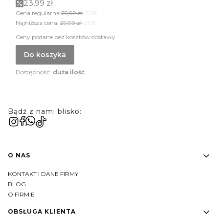
23,99 zł
Cena regularna:
29,99 zł
-20%
Najniższa cena:
29,99 zł
-20%
Ceny podane bez kosztów dostawy.
Do koszyka
Dostępność:
duża ilość
Bądź z nami blisko:
Linki w stopce
O NAS
KONTAKT I DANE FIRMY
BLOG
O FIRMIE
OBSŁUGA KLIENTA