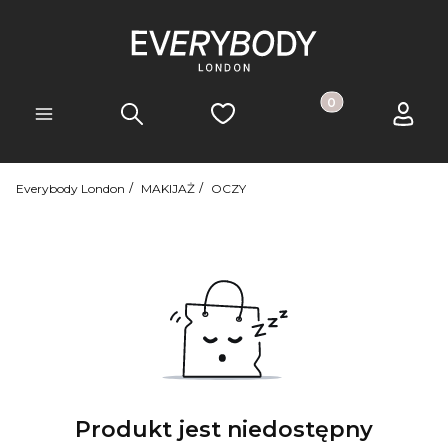
Produkty w koszyk
Szukaj
Ulubione
Koszyk
Zaloguj 
Menu
Everybody London
MAKIJAŻ
OCZY
Produkt jest niedostępny